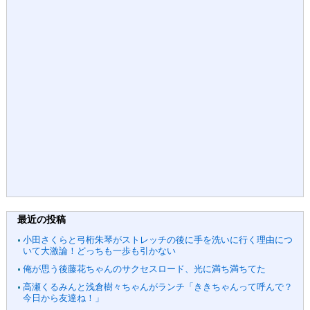
最近の投稿
小田さくらと弓桁朱琴がストレッチの後に手を洗いに行く理由につ
いて大激論！どっちも一歩も引かない
俺が思う後藤花ちゃんのサクセスロード、光に満ち満ちてた
高瀬くるみんと浅倉樹々ちゃんがランチ「ききちゃんって呼んで？
今日から友達ね！」