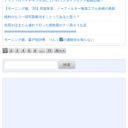
アップフロントチャンネルにてハロコンダイジェスト動画公開！
【モーニング娘。'20】羽賀朱音、ノーフィルター無加工でも余裕の美肌
植村がもう一回写真集出すことってあると思う？
生田がほまたん連れて行った焼肉屋がクソ高そうな店
wwwwwwwwwwwwwwwwwwwwwwwwwwww
モーニング娘。森戸知沙希、つんく
の連絡先を知らない
1
2
3
4
5
6
…
73
次へ »
検
索: