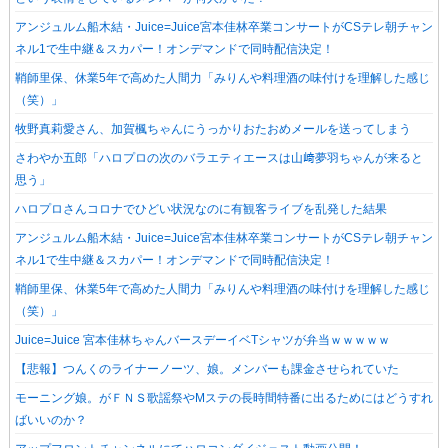
アンジュルム船木結・Juice=Juice宮本佳林卒業コンサートがCSテレ朝チャン
ネル1で生中継＆スカパー！オンデマンドで同時配信決定！
鞘師里保、休業5年で高めた人間力「みりんや料理酒の味付けを理解した感じ
（笑）」
牧野真莉愛さん、加賀楓ちゃんにうっかりおたおめメールを送ってしまう
さわやか五郎「ハロプロの次のバラエティエースは山﨑夢羽ちゃんが来ると
思う」
ハロプロさんコロナでひどい状況なのに有観客ライブを乱発した結果
アンジュルム船木結・Juice=Juice宮本佳林卒業コンサートがCSテレ朝チャン
ネル1で生中継＆スカパー！オンデマンドで同時配信決定！
鞘師里保、休業5年で高めた人間力「みりんや料理酒の味付けを理解した感じ
（笑）」
Juice=Juice 宮本佳林ちゃんバースデーイベTシャツが弁当ｗｗｗｗｗ
【悲報】つんくのライナーノーツ、娘。メンバーも課金させられていた
モーニング娘。がＦＮＳ歌謡祭やMステの長時間特番に出るためにはどうすれ
ばいいのか？