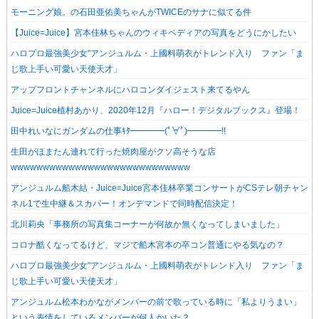
モーニング娘。の石田亜佑美ちゃんがTWICEのサナに似てる件
【Juice=Juice】宮本佳林ちゃんのウィキペディアの写真をどうにかしたい
ハロプロ最強美少女"アンジュルム・上國料萌衣がトレンド入り ファン「ま
じ歌上手い可愛い天使天才」
アップフロントチャンネルにハロコンダイジェスト来てるやん
Juice=Juice植村あかり、2020年12月『ハロー！デジタルブックス』登場！
田中れいなにガンダムの仕事ｷﾀ━━━━(ﾟ∀ﾟ)━━━━!!
生田がほまたん連れて行った焼肉屋がクソ高そうな店
wwwwwwwwwwwwwwwwwwwwwwwwwwww
アンジュルム船木結・Juice=Juice宮本佳林卒業コンサートがCSテレ朝チャン
ネル1で生中継＆スカパー！オンデマンドで同時配信決定！
北川莉央「事務所の写真集コーナーが何故か無くなってしまいました」
コロナ酷くなってるけど、マジで船木宮本の卒コン普通にやる気なの？
ハロプロ最強美少女"アンジュルム・上國料萌衣がトレンド入り ファン「ま
じ歌上手い可愛い天使天才」
アンジュルム松本わかながメンバーの前で歌っている時に「私よりうまい」
という表情をしているメンバーが何人かいた？