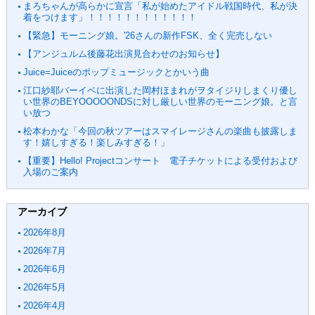
まろちゃんが高らかに宣言「私が始めたアイドル戦国時代、私が決
着をつけます」！！！！！！！！！！！！
【緊急】モーニング娘。'26さんの新作FSK、全く完売しない
【アンジュルム後藤花出演見合わせのお知らせ】
Juice=Juiceのポップミュージックとかいう曲
江口紗耶バーイベに出演した岡村ほまれがヲタイジりしまくり優し
い世界のBEYOOOOONDSに対し厳しい世界のモーニング娘。と言
い放つ
松本わかな「今回の秋ツアーはスマイレージさんの楽曲も披露しま
す！嬉しすぎる！楽しみすぎる！」
【重要】Hello! Projectコンサート 電子チケットによる受付および
入場のご案内
アーカイブ
2026年8月
2026年7月
2026年6月
2026年5月
2026年4月