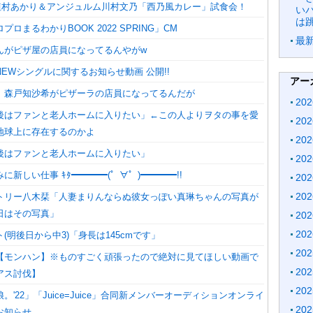
uice 植村あかり＆アンジュルム川村文乃「西乃風カレー」試食会！
い
は
ロまるわかりBOOK 2022 SPRING」CM
最
んがピザ屋の店員になってるんやがw
EWシングルに関するお知らせ動画 公開!!
アー
。森戸知沙希がピザーラの店員になってるんだが
20
後はファンと老人ホームに入りたい」←この人よりヲタの事を愛
20
地球上に存在するのかよ
20
後はファンと老人ホームに入りたい」
20
に新しい仕事 ｷﾀ━━━━(゜∀゜)━━━━!!
20
20
トリー八木栞「人妻まりんならぬ彼女っぽい真琳ちゃんの写真が
日はその写真」
20
20
(明後日から中3)「身長は145cmです」
20
【モンハン】※ものすごく頑張ったので絶対に見てほしい動画で
20
アス討伐】
20
。'22」「Juice=Juice」合同新メンバーオーディションオンライ
20
お知らせ