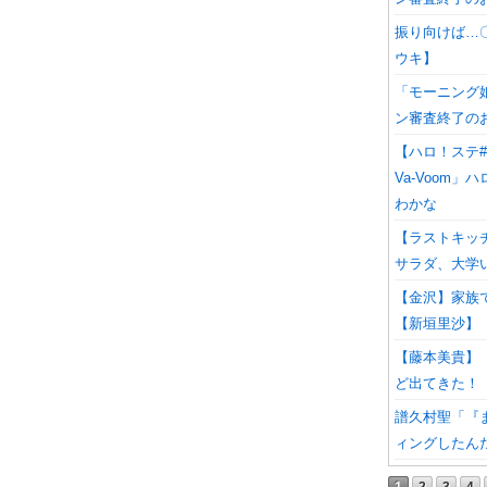
振り向けば…〇
ウキ】
「モーニング娘
ン審査終了の
【ハロ！ステ#42
Va-Voom」
わかな
【ラストキッ
サラダ、大学
【金沢】家族
【新垣里沙】
【藤本美貴】
ど出てきた！
譜久村聖「『
ィングしたん
1
2
3
4