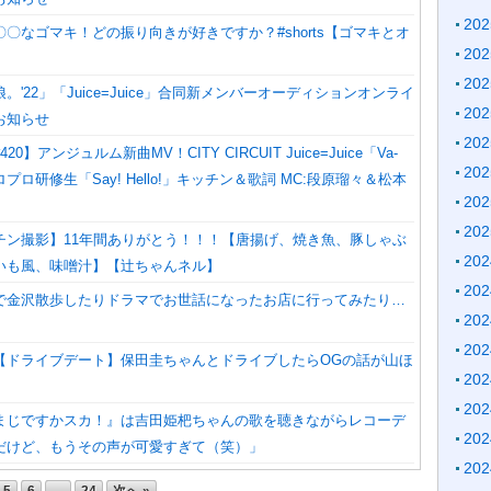
20
〇なゴマキ！どの振り向きが好きですか？#shorts【ゴマキとオ
20
20
。'22」「Juice=Juice」合同新メンバーオーディションオンライ
20
お知らせ
20
0】アンジュルム新曲MV！CITY CIRCUIT Juice=Juice「Va-
20
ハロプロ研修生「Say! Hello!」キッチン＆歌詞 MC:段原瑠々＆松本
20
20
チン撮影】11年間ありがとう！！！【唐揚げ、焼き魚、豚しゃぶ
20
いも風、味噌汁】【辻ちゃんネル】
20
で金沢散歩したりドラマでお世話になったお店に行ってみたり…
20
20
【ドライブデート】保田圭ちゃんとドライブしたらOGの話が山ほ
20
20
まじですかスカ！』は吉田姫杷ちゃんの歌を聴きながらレコーデ
20
だけど、もうその声が可愛すぎて（笑）」
20
5
6
…
24
次へ »