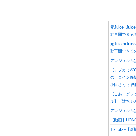
元Juice=
動再開できる
元Juice=
動再開できる
アンジュルム
【アプカミ#2
のヒロイン降板劇」
小田さくら 西
【こあログフ
ル】【辻ちゃ
アンジュルム
【動画】HONO
TikTok〜【