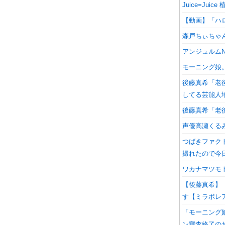
Juice=J
【動画】「ハロプ
森戸ちぃちゃ
アンジュルムN
モーニング娘
後藤真希「老
してる芸能人
後藤真希「老
声優高瀬くるみ
つばきファク
撮れたので今
ワカナマツモト
【後藤真希】
す【ミラボレ
「モーニング娘
ン審査終了の