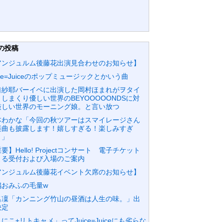
の投稿
アンジュルム後藤花出演見合わせのお知らせ】
ice=Juiceのポップミュージックとかいう曲
口紗耶バーイベに出演した岡村ほまれがヲタイ
しまくり優しい世界のBEYOOOOONDSに対
厳しい世界のモーニング娘。と言い放つ
本わかな「今回の秋ツアーはスマイレージさん
楽曲も披露します！嬉しすぎる！楽しみすぎ
！」
要】Hello! Projectコンサート 電子チケット
よる受付および入場のご案内
アンジュルム後藤花イベント欠席のお知らせ】
嶋おみふの毛量w
名凜「カンニング竹山の昼酒は人生の味。」出
決定
にこ+リトキャメ」ってJuice=Juiceにも劣らな