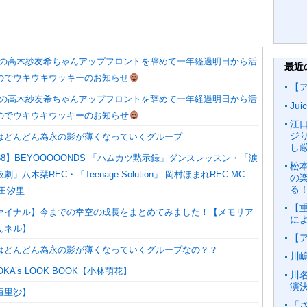
Juiceの高木紗友希ちゃんアップフロントを辞めて一年経過明日から活
最近
のでウキウキウッキーのお知らせ
【
Juiceの高木紗友希ちゃんアップフロントを辞めて一年経過明日から活
Ju
のでウキウキウッキーのお知らせ
江
ジり
はどんどん為永の影が薄くなっていくグループ
し
68】BEYOOOOONDS 「ハムカツ黙示録」ダンスレッスン・「涙
松
八木栞REC・「Teenage Solution」 岡村ほまれREC MC :
の
る
田汐里
【重
ァイナル】今までの幸空の成長をまとめてみました！【メモリア
に
んネル】
【
はどんどん為永の影が薄くなっていくグループなの？？
川
KA’s LOOK BOOK【小林萌花】
川
演
新垣里沙】
「さ