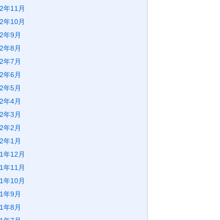
22年11月
22年10月
22年9月
22年8月
22年7月
22年6月
22年5月
22年4月
22年3月
22年2月
22年1月
21年12月
21年11月
21年10月
21年9月
21年8月