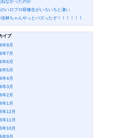
跳ねなかったのか
新のハロプロ研修生がいろいろと凄い
本佳林ちゃんやっとバズったぞ！！！！！！
カイブ
26年8月
26年7月
26年6月
26年5月
26年4月
26年3月
26年2月
26年1月
25年12月
25年11月
25年10月
25年9月