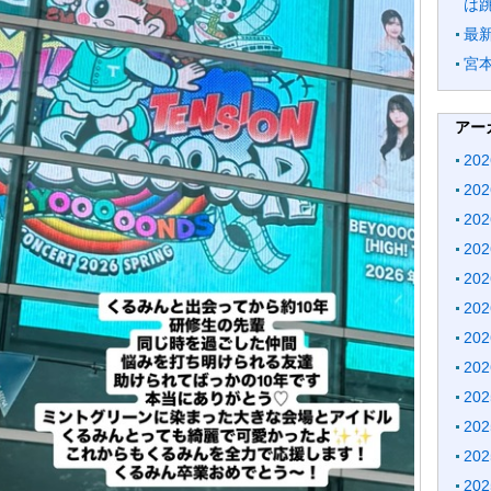
は
最
宮
アー
20
20
20
20
20
20
20
20
20
20
20
20