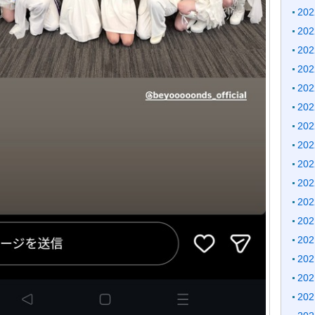
20
20
20
20
20
20
20
20
20
20
20
20
20
20
20
20